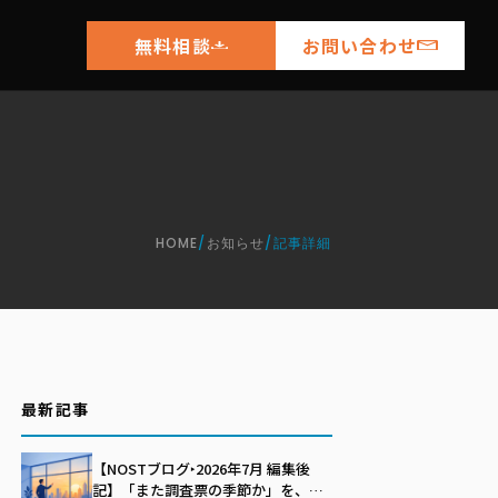
無料相談
お問い合わせ
HOME
/
お知らせ
/
記事詳細
最新記事
【NOSTブログ‣2026年7月 編集後
記】「また調査票の季節か」を、自