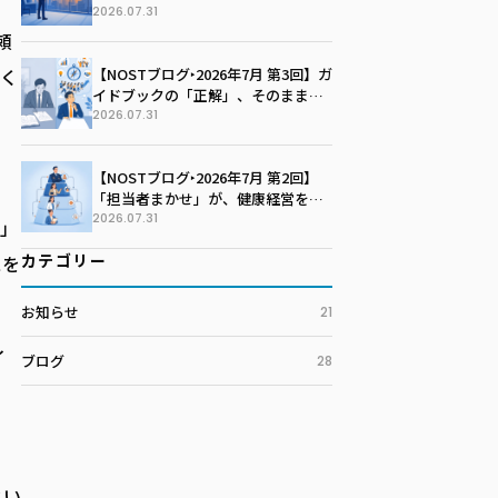
社の未来を語る季節に変える
2026.07.31
頼
く
【NOSTブログ‣2026年7月 第3回】ガ
イドブックの「正解」、そのまま写
していませんか？100社100通りの戦
2026.07.31
略マップを描く技術
【NOSTブログ‣2026年7月 第2回】
「担当者まかせ」が、健康経営を止
めている。孤独な戦いを終わらせる
2026.07.31
o」
推進体制のつくり方
カテゴリー
スを
お知らせ
21
イ
ブログ
28
とい