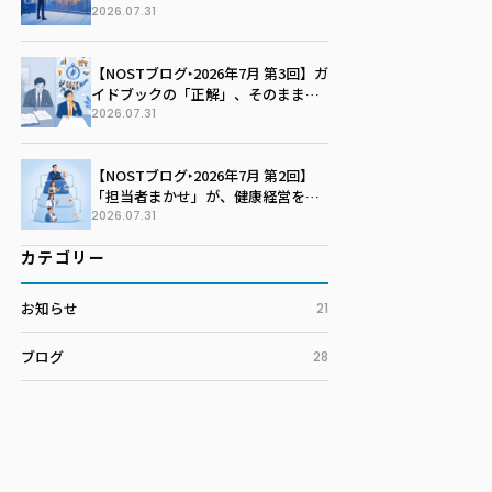
社の未来を語る季節に変える
2026.07.31
【NOSTブログ‣2026年7月 第3回】ガ
イドブックの「正解」、そのまま写
していませんか？100社100通りの戦
2026.07.31
略マップを描く技術
【NOSTブログ‣2026年7月 第2回】
「担当者まかせ」が、健康経営を止
めている。孤独な戦いを終わらせる
2026.07.31
推進体制のつくり方
カテゴリー
お知らせ
21
ブログ
28