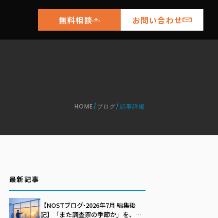
無料相談
お問い合わせ
HOME
/
ブログ
/
記事詳細
最新記事
【NOSTブログ‣2026年7月 編集後
記】「また調査票の季節か」を、自