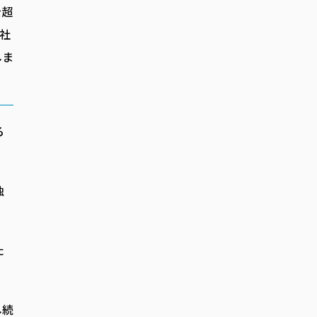
を超
社
しま
る
。
独
。
た
し続