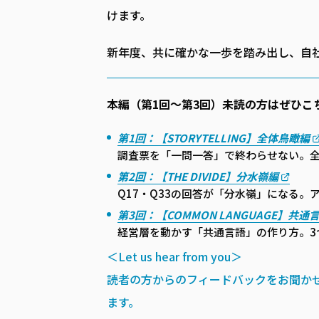
けます。
新年度、共に確かな一歩を踏み出し、自
本編（第1回〜第3回）未読の方はぜひこ
第1回：【STORYTELLING】全体鳥瞰編
調査票を「一問一答」で終わらせない。
第2回：【THE DIVIDE】分水嶺編
Q17・Q33の回答が「分水嶺」になる
第3回：【COMMON LANGUAGE】共通
経営層を動かす「共通言語」の作り方。3
＜Let us hear from you＞
読者の方からのフィードバックをお聞か
ます。