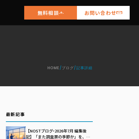
無料相談
お問い合わせ
HOME
/
ブログ
/
記事詳細
最新記事
【NOSTブログ‣2026年7月 編集後
記】「また調査票の季節か」を、自