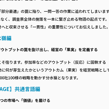
「部分最適」の罠に陥り、一問一答の作業に追われてしまいま
ではなく、調査票全体の施策を一本に繋ぎ止める物語の起点です
針へと収束させる「一貫性」の重要性についてお伝えしました
水嶺編
。アウトプットの罠を抜け出し、経営の「果実」を定義する
こそ宿ります。参加率などのアウトプット（反応）に固執する
動に何が芽生えたかというアウトカム（果実）を経営戦略とし
00社100様の戦略を動かす分水嶺となります。
UAGE】共通言語編
3つの市場へ「価値」を届ける