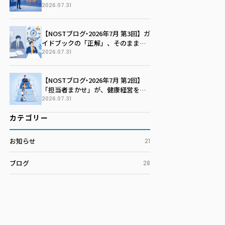
社の未来を語る季節に変える
2026.07.31
【NOSTブログ‣2026年7月 第3回】ガ
イドブックの「正解」、そのまま写
していませんか？100社100通りの戦
2026.07.31
略マップを描く技術
【NOSTブログ‣2026年7月 第2回】
「担当者まかせ」が、健康経営を止
めている。孤独な戦いを終わらせる
2026.07.31
推進体制のつくり方
カテゴリー
お知らせ
21
ブログ
28