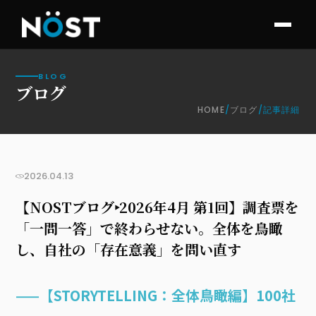
BLOG
ブログ
HOME
/
ブログ
/
記事詳細
お知らせ
2026.04.13
【NOSTブログ‣2026年4月 第1回】調査票を
「一問一答」で終わらせない。全体を鳥瞰
し、自社の「存在意義」を問い直す
——【STORYTELLING：全体鳥瞰編】100社